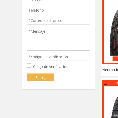
Neumátic
motocicl
Entregar
Highway 