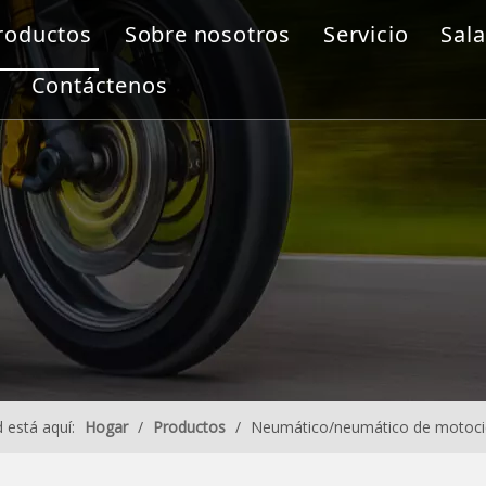
roductos
Sobre nosotros
Servicio
Sala
Contáctenos
 está aquí:
Hogar
/
Productos
/
Neumático/neumático de motoci