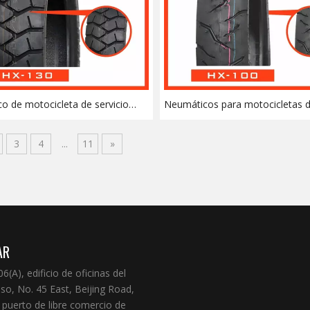
o de motocicleta de servicio
Neumáticos para motocicletas 
150/70-17) para todo terreno
tecnología avanzada KOOPER (9
3
4
...
11
»
AR
6(A), edificio de oficinas del
iso, No. 45 East, Beijing Road,
 puerto de libre comercio de