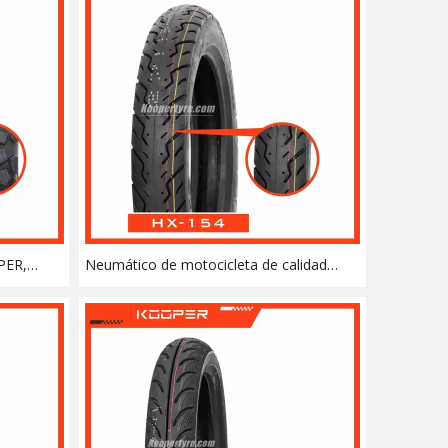
PER,
Neumático de motocicleta de calidad
oss
premium KOOPER (2.75-10)
0-18
/100-21