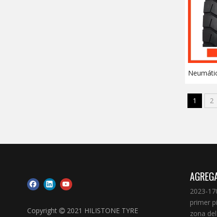
Neumátic
pesado (
1
2
AGREG
2023-170
primer p
Copyright
2021 HILISTONE TYRE

zona del