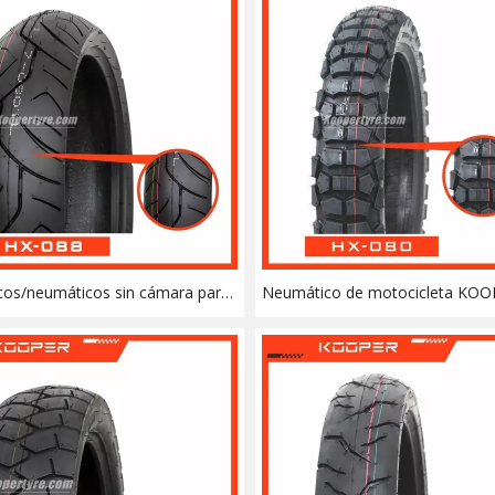
os/neumáticos sin cámara para
Neumático de motocicleta KOO
eta KOOPER 6PR/8PR Super
neumático todoterreno, Motocr
Tread (140/60-17) (140/70-17)
Enduro 120/80-18 120/90-18 4,1
110/100-18 4,60-18 90/90-19 80