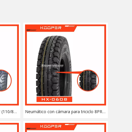
 (110/80-
Neumático con cámara para triciclo 8PR
de servicio pesado (4.00-8) con
ISO/DOT/E-MARK