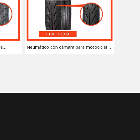
de
Neumático con cámara para motocicleta
0/70-14)
(2,75-17) con ISO, E-MARK, DOT