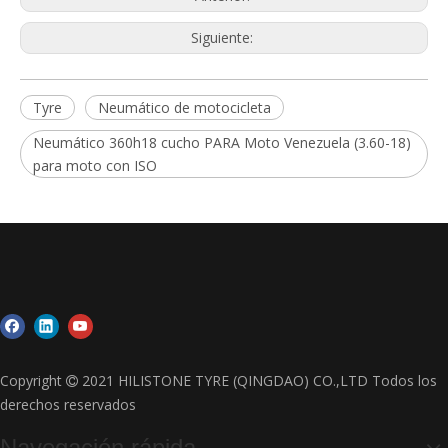
Siguiente:
Tyre
Neumático de motocicleta
Neumático 360h18 cucho PARA Moto Venezuela (3.60-18)
para moto con ISO
Copyright
2021 HILISTONE TYRE (QINGDAO) CO.,LTD Todos los

derechos reservados
Navegación rápida