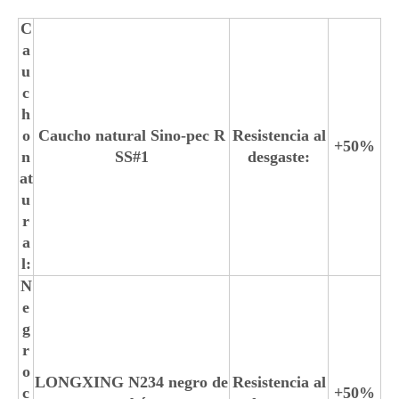
C
a
u
c
h
o
Caucho natural Sino-pec R
Resistencia al
+50%
n
SS#1
desgaste:
at
u
r
a
l:
N
e
g
r
o
LONGXING N234 negro de
Resistencia al
c
+50%