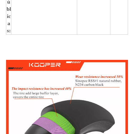
ú
bl
ic
a
s: