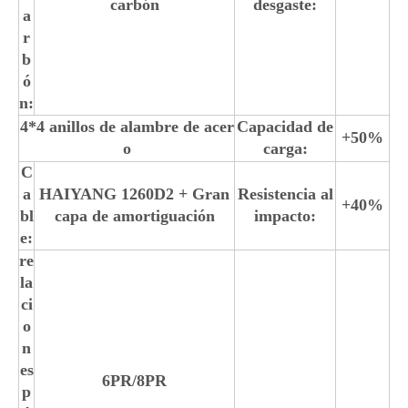
carbón
desgaste:
a
r
b
ó
n:
4*4 anillos de alambre de acer
Capacidad de
+50%
o
carga:
C
a
HAIYANG 1260D2 + Gran
Resistencia al
+40%
bl
capa de amortiguación
impacto:
e:
re
la
ci
o
n
es
6PR/8PR
p