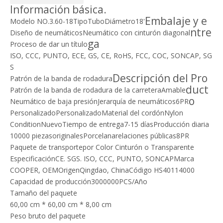
Información básica.
Embalaje y e
Modelo NO.
3.60-18
Tipo
Tubo
Diámetro
18'
ntre
Diseño de neumáticos
Neumático con cinturón diagonal
ga
Proceso de dar un título
ISO, CCC, PUNTO, ECE, GS, CE, RoHS, FCC, COC, SONCAP, SG
S
Descripción del Pro
Patrón de la banda de rodadura
duct
Patrón de la banda de rodadura de la carretera
Amable
o
Neumático de baja presión
Jerarquía de neumáticos
6PR
Personalizado
Personalizado
Material del cordón
Nylon
Condition
Nuevo
Tiempo de entrega
7-15 días
Producción diaria
10000 piezas
originales
Porcelana
relaciones públicas
8PR
Paquete de transporte
por Color Cinturón o Transparente
Especificación
CE. SGS. ISO, CCC, PUNTO, SONCAP
Marca
COOPER, OEM
Origen
Qingdao, China
Código HS
40114000
Capacidad de producción
3000000PCS/Año
Tamaño del paquete
60,00 cm * 60,00 cm * 8,00 cm
Peso bruto del paquete