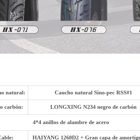
o natural:
Caucho natural Sino-pec RSS#1
o carbón:
LONGXING N234 negro de carbón
4*4 anillos de alambre de acero
Cable:
HAIYANG 1260D2 + Gran capa de amortig