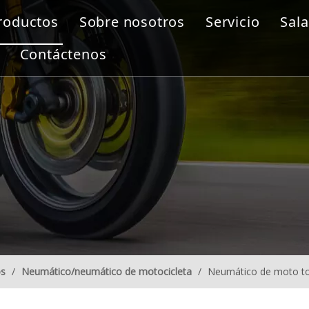
roductos
Sobre nosotros
Servicio
Sala
Contáctenos
os
/
Neumático/neumático de motocicleta
/
Neumático de moto t