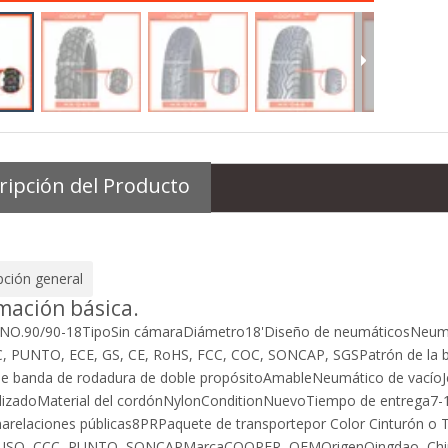
Neumático sin cámara duradero para motocicleta (80/80-18)
Neumático sin cámara de doble uso 8PR KOOPER 100/90-18
ripción del Producto
pción general
mación básica.
 NO.
90/90-18
Tipo
Sin cámara
Diámetro
18'
Diseño de neumáticos
Neumá
C, PUNTO, ECE, GS, CE, RoHS, FCC, COC, SONCAP, SGS
Patrón de la
de banda de rodadura de doble propósito
Amable
Neumático de vacío
lizado
Material del cordón
Nylon
Condition
Nuevo
Tiempo de entrega
7-
na
relaciones públicas
8PR
Paquete de transporte
por Color Cinturón o 
. ISO, CCC, PUNTO, SONCAP
Marca
COOPER, OEM
Origen
Qingdao, Ch