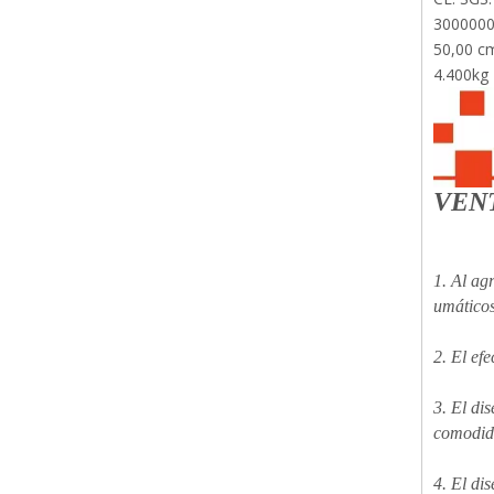
300000
50,00 c
4.400kg
VEN
1. Al ag
umáticos
2. El ef
3. El di
comodid
4. El di