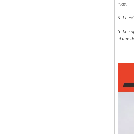
rvas.
5. La es
6. La ca
el aire 