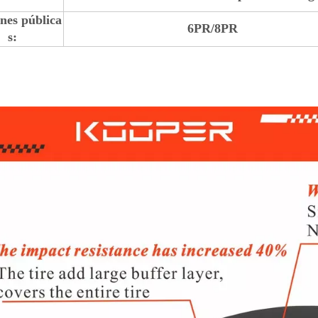
ones pública
6PR/8PR
s: