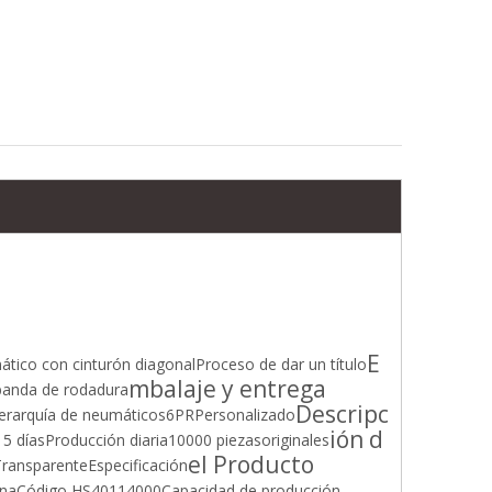
Neumático de motocicleta de alta calidad (110/90-19) para un rendimiento superior
Neumático de carretera superior (110/80-17) con certificación E
E
tico con cinturón diagonal
Proceso de dar un título
mbalaje y entrega
 banda de rodadura
Descripc
Jerarquía de neumáticos
6PR
Personalizado
ión d
15 días
Producción diaria
10000 piezas
originales
el Producto
Transparente
Especificación
ina
Código HS
40114000
Capacidad de producción