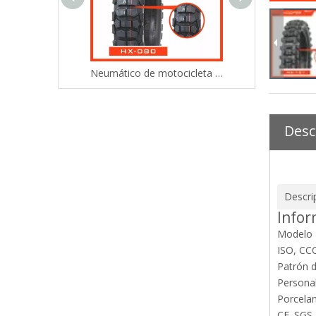
Neumático de motocicleta todoterreno (90/90-21) para un agarre y manejo superiores
Neumáticos más vendidos (3.00-18) de calidad duradera KOOPER 8PR
Desc
Descri
Infor
Modelo
ISO, CC
Patrón 
Persona
Porcela
CE. SGS